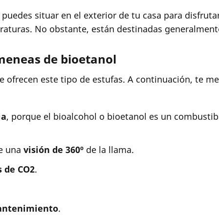
 puedes situar en el exterior de tu casa para disfrut
aturas. No obstante, están destinadas generalmente
imeneas de bioetanol
ue ofrecen este tipo de estufas. A continuación, te 
ia
, porque el bioalcohol o bioetanol es un combusti
te una
visión de 360º
de la llama.
s de CO2
.
ntenimiento
.